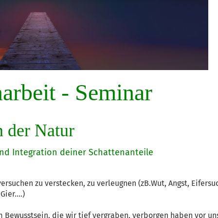
arbeit - Seminar
n der Natur
ntegration deiner Schattenanteile
 versuchen zu verstecken, zu verleugnen (zB.Wut, Angst, Eifersu
ier....)
em Bewusstsein, die wir tief vergraben, verborgen haben vor un