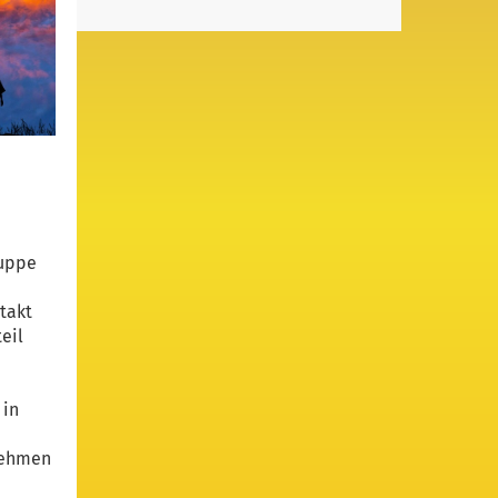
ruppe
takt
eil
 in
nehmen