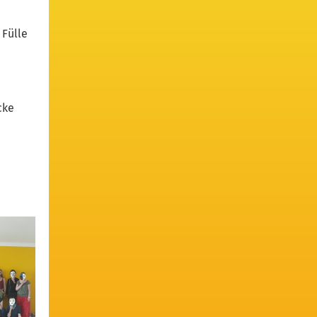
 Fülle
ecke