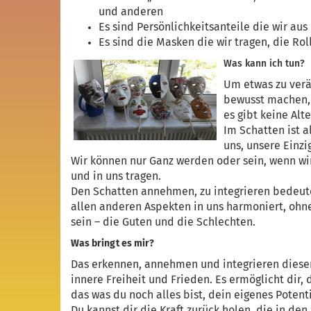
und anderen
Es sind Persönlichkeitsanteile die wir a
Es sind die Masken die wir tragen, die Roll
Was kann ich tun?
Um etwas zu verä
bewusst machen, 
es gibt keine Alte
Im Schatten ist a
uns, unsere Einzig
Wir können nur Ganz werden oder sein, wenn wir
und in uns tragen.
Den Schatten annehmen, zu integrieren bedeutet
allen anderen Aspekten in uns harmoniert, ohne 
sein – die Guten und die Schlechten.
Was bringt es mir?
Das erkennen, annehmen und integrieren dieser 
innere Freiheit und Frieden. Es ermöglicht dir, 
das was du noch alles bist, dein eigenes Potent
Du kannst dir die Kraft zurück holen, die in de