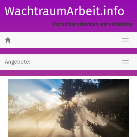
WachtraumArbeit.info
Sich selbst erkennen und entdecken
Navi
ausb
Angebote:
Navi
ausb