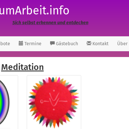
umArbeit.info
Sich selbst erkennen und entdecken
bote
Termine
Gästebuch
Kontakt
Über
Meditation