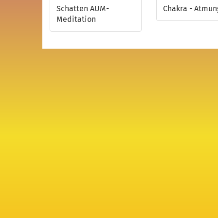
Schatten AUM-
Chakra - Atmun
Meditation