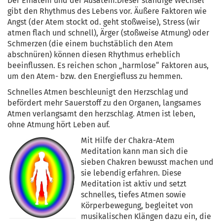
Der Einatem und der Ausatem
.Dieser ständige Wechsel
gibt den Rhythmus des Lebens vor. Äußere Faktoren wie
Angst (der Atem stockt od. geht stoßweise), Stress (wir
atmen flach und schnell), Ärger (stoßweise Atmung) oder
Schmerzen (die einem buchstäblich den Atem
abschnüren) können diesen Rhythmus erheblich
beeinflussen. Es reichen schon „harmlose“ Faktoren aus,
um den Atem- bzw. den Energiefluss zu hemmen.
Schnelles Atmen beschleunigt den Herzschlag und
befördert mehr Sauerstoff zu den Organen, langsames
Atmen verlangsamt den herzschlag. Atmen ist leben,
ohne Atmung hört Leben auf.
Mit Hilfe der Chakra-Atem
Meditation kann man sich die
sieben Chakren bewusst machen und
sie lebendig erfahren. Diese
Meditation ist aktiv und setzt
schnelles, tiefes Atmen sowie
Körperbewegung, begleitet von
musikalischen Klängen dazu ein, die