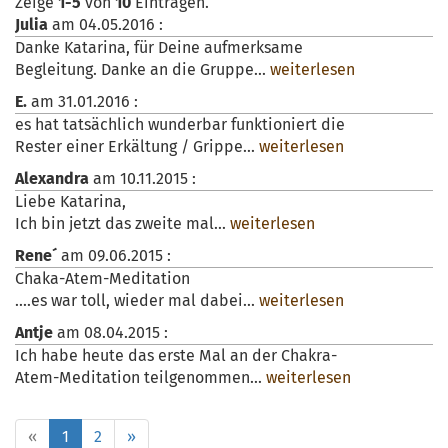
Zeige
1-5
von
10
Einträgen.
Julia
am
04.05.2016
:
Danke Katarina, für Deine aufmerksame
Begleitung. Danke an die Gruppe...
weiterlesen
E.
am
31.01.2016
:
es hat tatsächlich wunderbar funktioniert die
Rester einer Erkältung / Grippe...
weiterlesen
Alexandra
am
10.11.2015
:
Liebe Katarina,
Ich bin jetzt das zweite mal...
weiterlesen
Rene´
am
09.06.2015
:
Chaka-Atem-Meditation
....es war toll, wieder mal dabei...
weiterlesen
Antje
am
08.04.2015
:
Ich habe heute das erste Mal an der Chakra-
Atem-Meditation teilgenommen...
weiterlesen
«
1
2
»