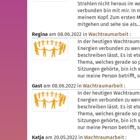
Strahlen nicht heraus im wa
verbunden bin mit mir. In m
meinem Kopf. Zum ersten Ma
mitgehen und sehe sie als..
Regina
am
08.06.2022
in
Wachtraumarbeit
:
In der heutigen Wachtraumsi
Energien verbunden zu werde
beschreiben lässt. Es ist 
Thema, welches gerade so p
Sitzungen gehörte, bin ich 
nur meine Person betrifft, 
Gast
am
08.06.2022
in
Wachtraumarbeit
:
In der heutigen Wachtraumsi
Energien verbunden zu werde
beschreiben lässt. Es ist 
Thema, welches gerade so p
Sitzungen gehörte, bin ich 
nur meine Person betrifft, 
Katja
am
20.05.2022
in
Wachtraumarbeit
: