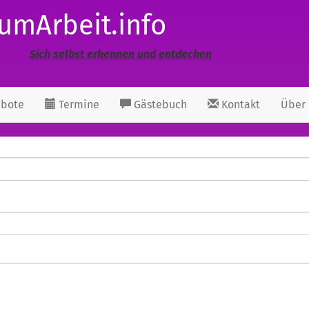
umArbeit.info
Sich selbst erkennen und entdecken
bote
Termine
Gästebuch
Kontakt
Über