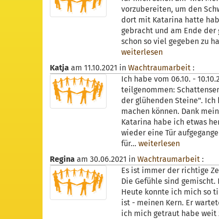
vorzubereiten, um den Schw
dort mit Katarina hatte hab
gebracht und am Ende der g
schon so viel gegeben zu h
weiterlesen
Katja
am
11.10.2021
in
Wachtraumarbeit
:
Ich habe vom 06.10. - 10.1
teilgenommen: Schattensem
der glühenden Steine". Ich
machen können. Dank meine
Katarina habe ich etwas he
wieder eine Tür aufgegange
für...
weiterlesen
Regina
am
30.06.2021
in
Wachtraumarbeit
:
Es ist immer der richtige Z
Die Gefühle sind gemischt.
Heute konnte ich mich so t
ist - meinen Kern. Er warte
ich mich getraut habe weit 