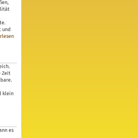
ßen,
lität
te.
t und
rlesen
eich.
 Zeit
lbare.
 klein
ann es