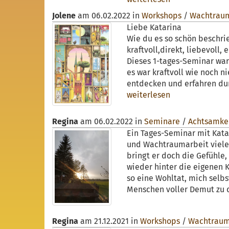
Jolene
am
06.02.2022
in
Workshops
/
Wachtrau
Liebe Katarina
Wie du es so schön beschrieb
kraftvoll,direkt, liebevoll
Dieses 1-tages-Seminar war 
es war kraftvoll wie noch n
entdecken und erfahren durf
weiterlesen
Regina
am
06.02.2022
in
Seminare
/
Achtsamke
Ein Tages-Seminar mit Kata
und Wachtraumarbeit viele 
bringt er doch die Gefühle,
wieder hinter die eigenen K
so eine Wohltat, mich selbs
Menschen voller Demut zu d
Regina
am
21.12.2021
in
Workshops
/
Wachtraum