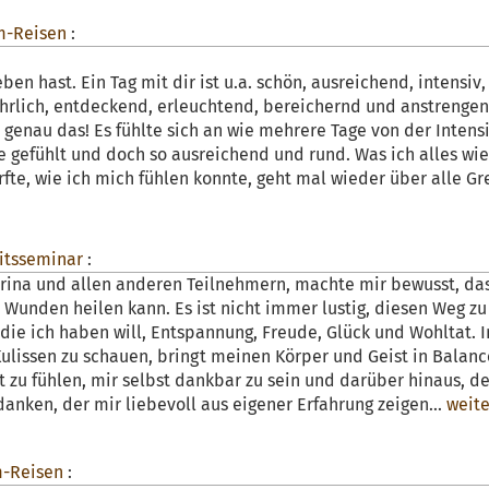
m-Reisen
:
en hast. Ein Tag mit dir ist u.a. schön, ausreichend, intensiv,
, ehrlich, entdeckend, erleuchtend, bereichernd und anstrengen
genau das! Es fühlte sich an wie mehrere Tage von der Intensi
ie gefühlt und doch so ausreichend und rund. Was ich alles wi
te, wie ich mich fühlen konnte, geht mal wieder über alle Gre
itsseminar
:
rina und allen anderen Teilnehmern, machte mir bewusst, das
Wunden heilen kann. Es ist nicht immer lustig, diesen Weg zu
 die ich haben will, Entspannung, Freude, Glück und Wohltat.
ulissen zu schauen, bringt meinen Körper und Geist in Balance
t zu fühlen, mir selbst dankbar zu sein und darüber hinaus, 
anken, der mir liebevoll aus eigener Erfahrung zeigen...
weite
-Reisen
: