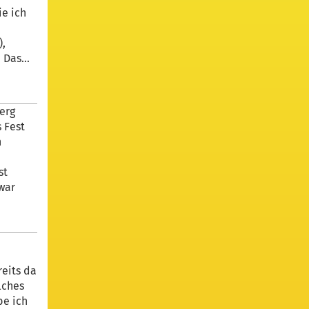
ie ich
),
Das...
erg
 Fest
n
st
war
reits da
lches
be ich