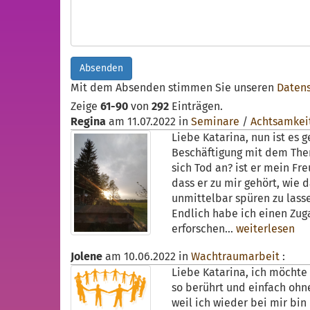
Absenden
Mit dem Absenden stimmen Sie unseren
Daten
Zeige
61-90
von
292
Einträgen.
Regina
am
11.07.2022
in
Seminare
/
Achtsamkei
Liebe Katarina, nun ist es
Beschäftigung mit dem Them
sich Tod an? ist er mein F
dass er zu mir gehört, wie 
unmittelbar spüren zu lassen
Endlich habe ich einen Zuga
erforschen...
weiterlesen
Jolene
am
10.06.2022
in
Wachtraumarbeit
:
Liebe Katarina, ich möchte 
so berührt und einfach ohne
weil ich wieder bei mir b