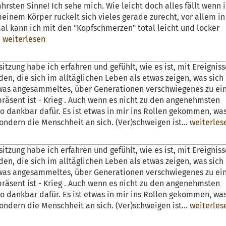
hrsten Sinne! Ich sehe mich. Wie leicht doch alles fällt wenn 
einem Körper ruckelt sich vieles gerade zurecht, vor allem in
l kann ich mit den "Kopfschmerzen" total leicht und locker
.
weiterlesen
tzung habe ich erfahren und gefühlt, wie es ist, mit Ereignis
n, die sich im alltäglichen Leben als etwas zeigen, was sich 
etwas angesammeltes, über Generationen verschwiegenes zu e
räsent ist - Krieg . Auch wenn es nicht zu den angenehmsten
so dankbar dafür. Es ist etwas in mir ins Rollen gekommen, was
sondern die Menschheit an sich. (Ver)schweigen ist...
weiterles
tzung habe ich erfahren und gefühlt, wie es ist, mit Ereignis
n, die sich im alltäglichen Leben als etwas zeigen, was sich 
etwas angesammeltes, über Generationen verschwiegenes zu e
räsent ist - Krieg . Auch wenn es nicht zu den angenehmsten
so dankbar dafür. Es ist etwas in mir ins Rollen gekommen, was
sondern die Menschheit an sich. (Ver)schweigen ist...
weiterles