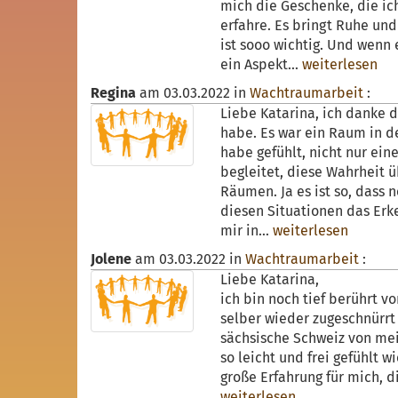
mich die Geschenke, die ich
erfahre. Es bringt Ruhe un
ist sooo wichtig. Und wenn
ein Aspekt...
weiterlesen
Regina
am
03.03.2022
in
Wachtraumarbeit
:
Liebe Katarina, ich danke 
habe. Es war ein Raum in de
habe gefühlt, nicht nur ein
begleitet, diese Wahrheit ü
Räumen. Ja es ist so, dass n
diesen Situationen das Erk
mir in...
weiterlesen
Jolene
am
03.03.2022
in
Wachtraumarbeit
:
Liebe Katarina,
ich bin noch tief berührt v
selber wieder zugeschnürrt
sächsische Schweiz von me
so leicht und frei gefühlt w
große Erfahrung für mich, d
weiterlesen