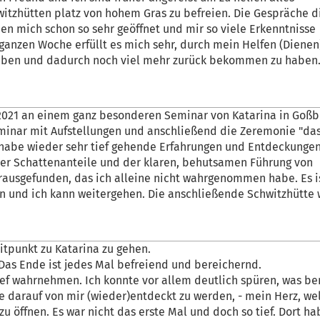
itzhütten platz von hohem Gras zu befreien. Die Gespräche d
en mich schon so sehr geöffnet und mir so viele Erkenntnisse
anzen Woche erfüllt es mich sehr, durch mein Helfen (Dienen
aben und dadurch noch viel mehr zurück bekommen zu haben. 
0.2021 an einem ganz besonderen Seminar von Katarina in Goßb
inar mit Aufstellungen und anschließend die Zeremonie "das
 habe wieder sehr tief gehende Erfahrungen und Entdeckunge
r Schattenanteile und der klaren, behutsamen Führung von
rausgefunden, das ich alleine nicht wahrgenommen habe. Es i
n und ich kann weitergehen. Die anschließende Schwitzhütte 
eitpunkt zu Katarina zu gehen.
 Das Ende ist jedes Mal befreiend und bereichernd.
ief wahrnehmen. Ich konnte vor allem deutlich spüren, was be
te darauf von mir (wieder)entdeckt zu werden, - mein Herz, we
zu öffnen. Es war nicht das erste Mal und doch so tief. Dort ha