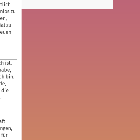
tlich
nlos zu
en,
a! zu
neuen
h ist.
habe,
ch bin.
de,
 die
.
aft
ungen,
 für