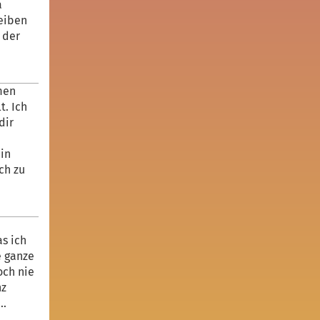
a
leiben
 der
men
t. Ich
dir
 in
ch zu
as ich
e ganze
och nie
nz
..