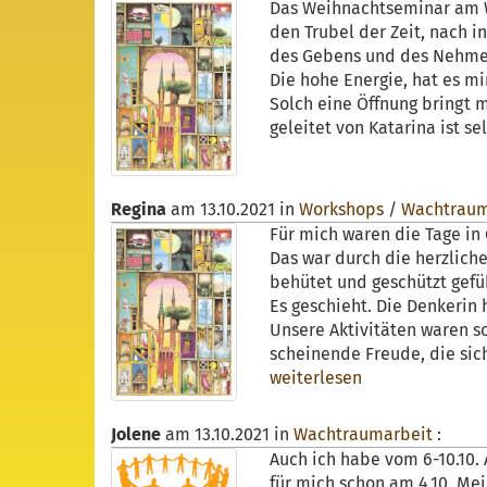
Das Weihnachtseminar am W
den Trubel der Zeit, nach i
des Gebens und des Nehmens 
Die hohe Energie, hat es m
Solch eine Öffnung bringt m
geleitet von Katarina ist se
Regina
am
13.10.2021
in
Workshops
/
Wachtraum
Für mich waren die Tage in
Das war durch die herzlich
behütet und geschützt gefüh
Es geschieht. Die Denkerin 
Unsere Aktivitäten waren s
scheinende Freude, die sich
weiterlesen
Jolene
am
13.10.2021
in
Wachtraumarbeit
:
Auch ich habe vom 6-10.10
für mich schon am 4.10. Mei