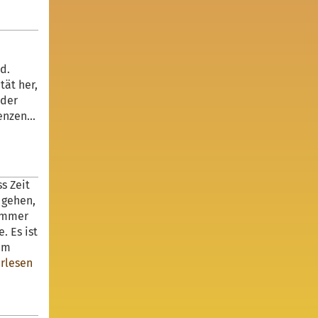
d.
tät her,
eder
nzen...
s Zeit
 gehen,
 Immer
. Es ist
dem
rlesen