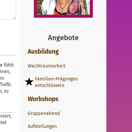
Angebote
Ausbildung
e fühlt
Wachtraumarbeit
hren,
es
Familien-Prägungen
ließt.
entschlüsseln
n, zu
Workshops
Gruppenabend
niert,
htet
Aufstellungen