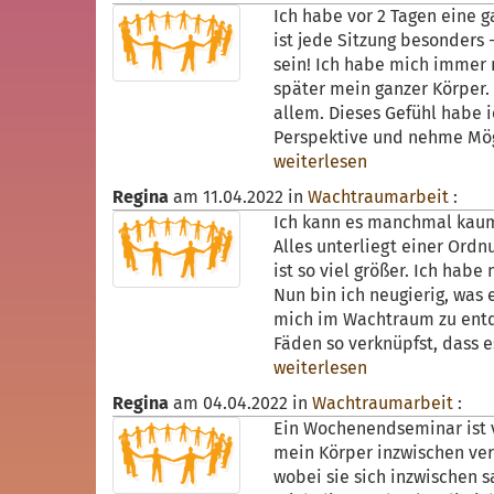
Ich habe vor 2 Tagen eine 
ist jede Sitzung besonders 
sein! Ich habe mich immer
später mein ganzer Körper. 
allem. Dieses Gefühl habe 
Perspektive und nehme Mögl
weiterlesen
Regina
am
11.04.2022
in
Wachtraumarbeit
:
Ich kann es manchmal kaum 
Alles unterliegt einer Ordn
ist so viel größer. Ich hab
Nun bin ich neugierig, was
mich im Wachtraum zu entde
Fäden so verknüpfst, dass e
weiterlesen
Regina
am
04.04.2022
in
Wachtraumarbeit
:
Ein Wochenendseminar ist vo
mein Körper inzwischen verf
wobei sie sich inzwischen s