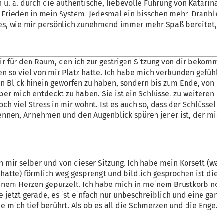
 u. a. durch die authentische, liebevolle Führung von Katarin
d Frieden in mein System. Jedesmal ein bisschen mehr. Dranb
 es, wie mir persönlich zunehmend immer mehr Spaß bereitet,
dir für den Raum, den ich zur gestrigen Sitzung von dir bekom
n so viel von mir Platz hatte. Ich habe mich verbunden gefühl
en Blick hinein geworfen zu haben, sondern bis zum Ende, von 
ber mich entdeckt zu haben. Sie ist ein Schlüssel zu weiteren
och viel Stress in mir wohnt. Ist es auch so, dass der Schlüssel
ennen, Annehmen und den Augenblick spüren jener ist, der mi
on mir selber und von dieser Sitzung. Ich habe mein Korsett (w
 hatte) förmlich weg gesprengt und bildlich gesprochen ist di
inem Herzen gepurzelt. Ich habe mich in meinem Brustkorb n
ie jetzt gerade, es ist einfach nur unbeschreiblich und eine ga
ie mich tief berührt. Als ob es all die Schmerzen und die Enge.