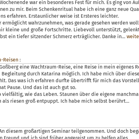
ochenende war ein besonderes Fest für mich. Es ging von Au
nnen zu mir. Beim Schenkenritual habe ich eine ganz neue Qua
erfahren. Erstaunlicher weise ist Ersteres leichter.
ir ermöglicht wahrzunehmen, was gerade gesehen werden woll
ir kleine und große Fortschritte. Liebevoll unterstützt, gelenk
lbst ein tiefer sitzender Schmerz erträglicher. Danke in...
weite
-Reisen
:
 Goßberg eine Wachtraum-Reise, eine Reise in mein eigenes R
e Begleitung durch Katarina möglich. Ich habe mich über diese
lt. Das was ich erfahren durfte übertrifft für mich das Vorstel
hat Pause. Und das ist auch gut so.
o vielfältig, wie das Leben. Staunen über die eigene manchmal
 als riesen groß entpuppt. Ich habe mich selbst berührt...
. An diesem großartigen Seminar teilgenommen. Und doch beg
n Freund und ich sind früher angereist um zu helfen alles