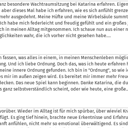
ganz besondere Wachtraumsitzung bei Katarina erfahren. Eigen
- aber dieses Mal habe ich erfahren, wie es sich anfühlt grenze
 mehr ausgedehnt. Meine Hüfte und meine Wirbelsäule summt
Ich habe mich federleicht und freudig gefühlt und ein großes J
ich in meinen Alltag mitgenommen. Ich schaue nun aus einer 
ichkeiten wahr, die ich vorher nicht gesehen habe.
...
fassen, was alles in einem, in meinen Menschenleben möglic
ung. Und ich liebe Ordnung. Doch das, was ich heute erfahren 
e meine innere Ordnung gefunden. Ich bin in "Ordnung", so wie i
 es mir im außen zeigen wird. Es bereitet mir immer mehr Freu
cken. Das neue Spiel kann beginnen. Danke Katarina, die du
s ganz selbstverständlich scheint, oder wie heute, eine große..
rüber. Wieder im Alltag ist für mich spürbar, über wieviel Kr
ügt. Es ging tief hinein, brachte neue Erkentnisse und Erfahr
anft anfühlen, nicht mehr so emotional überwältigend. Es sind