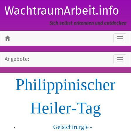
WachtraumArbeit.info
Sich selbst erkennen und entdecken
Navi
ausb
Angebote:
Navi
ausb
Philippinischer
Heiler-Tag
Geistchirurgie -