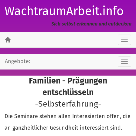
WachtraumArbeit.info
Sich selbst erkennen und entdecken
Navi
ausb
Angebote:
Navi
ausb
Familien - Prägungen
entschlüsseln
-Selbsterfahrung-
Die Seminare stehen allen Interesierten offen, die
an ganzheitlicher Gesundheit interessiert sind.