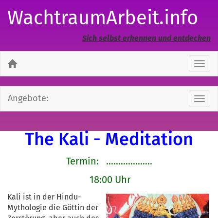
WachtraumArbeit.info
Sich selbst erkennen und entdecken
Navi
ausb
Angebote:
Navi
ausb
The Kali - Meditation
Termin: ...................
18:00 Uhr
Kali ist in der Hindu-
Mythologie die Göttin der