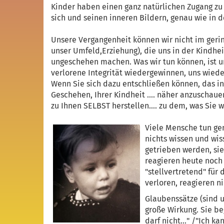
Kinder haben einen ganz natürlichen Zugang zu s
sich und seinen inneren Bildern, genau wie in d
Unsere Vergangenheit können wir nicht im geri
unser Umfeld,Erziehung), die uns in der Kindhei
ungeschehen machen. Was wir tun können, ist un
verlorene Integrität wiedergewinnen, uns wiede
Wenn Sie sich dazu entschließen können, das i
Geschehen, Ihrer Kindheit .... näher anzuschau
zu Ihnen SELBST herstellen.... zu dem, was Sie w
Viele Mensche tun gen
nichts wissen und wis
getrieben werden, sie
reagieren heute noch 
"stellvertretend" fü
verloren, reagieren n
Glaubenssätze (sind 
große Wirkung. Sie begi
darf nicht..." /"Ich ka