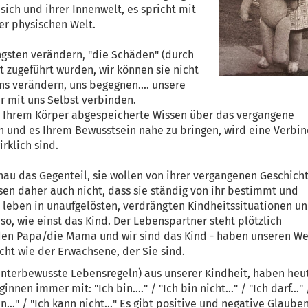
ich und ihrer Innenwelt, es spricht mit
er physischen Welt.
ngsten verändern, "die Schäden" (durch
t zugeführt wurden, wir können sie nicht
s verändern, uns begegnen.... unsere
r mit uns Selbst verbinden.
n Ihrem Körper abgespeicherte Wissen über das vergangene
en und es Ihrem Bewusstsein nahe zu bringen, wird eine Verbi
irklich sind.
au das Gegenteil, sie wollen von ihrer vergangenen Geschich
sen daher auch nicht, dass sie ständig von ihr bestimmt und
 leben in unaufgelösten, verdrängten Kindheitssituationen u
so, wie einst das Kind. Der Lebenspartner steht plötzlich
r den Papa/die Mama und wir sind das Kind - haben unseren We
icht wie der Erwachsene, der Sie sind.
unterbewusste Lebensregeln) aus unserer Kindheit, haben heu
nnen immer mit: "Ich bin...." / "Ich bin nicht..." / "Ich darf..." 
nn..." / "Ich kann nicht..." Es gibt positive und negative Glaube