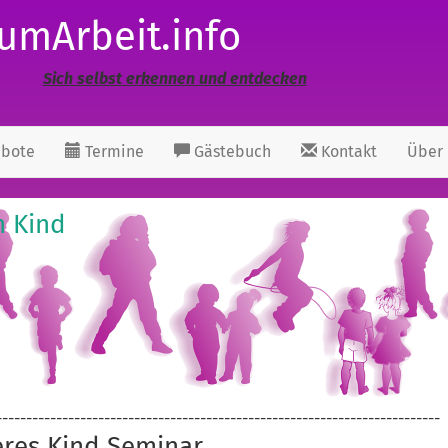
umArbeit.info
Sich selbst erkennen und entdecken
bote
Termine
Gästebuch
Kontakt
Über
n Kind
--------------------------------------------------------------------------