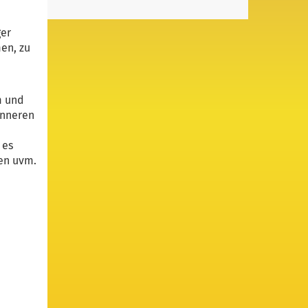
ger
en, zu
m und
inneren
 es
ten uvm.