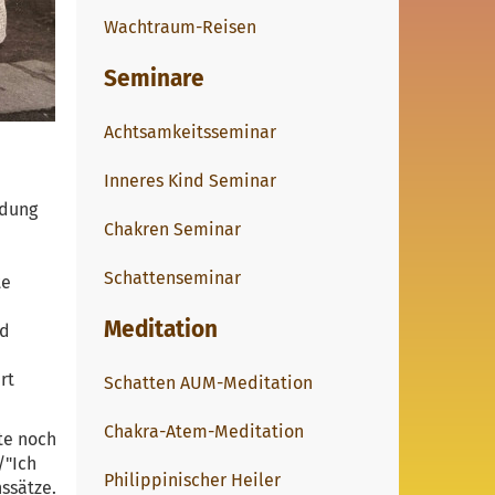
Wachtraum-Reisen
Seminare
Achtsamkeitsseminar
Inneres Kind Seminar
ndung
Chakren Seminar
Schattenseminar
te
Meditation
nd
rt
Schatten AUM-Meditation
Chakra-Atem-Meditation
te noch
/"Ich
Philippinischer Heiler
nssätze.