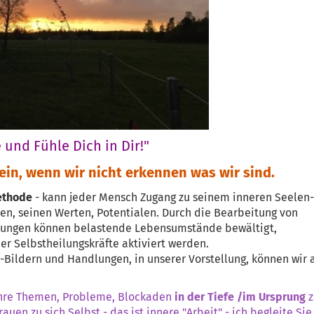
 und Fühle Dich in Dir!"
ein, wenn wir nicht erkennen
was wir sind.
ethode
- kann jeder Mensch Zugang zu seinem inneren Seelen
en, seinen Werten, Potentialen. Durch die Bearbeitung von
erungen können belastende Lebensumstände bewältigt,
r Selbstheilungskräfte aktiviert werden.
-Bildern und Handlungen, in unserer Vorstellung, können wir 
 Ihre Themen, Probleme, Blockaden
in der Tiefe /im Ursprung
z
auen zu sich Selbst - das ist innere "Arbeit" - ich begleite Sie