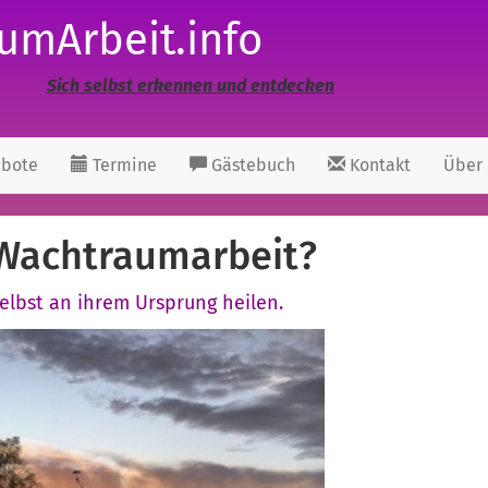
umArbeit.info
Sich selbst erkennen und entdecken
bote
Termine
Gästebuch
Kontakt
Über
 Wachtraumarbeit?
lbst an ihrem Ursprung heilen.